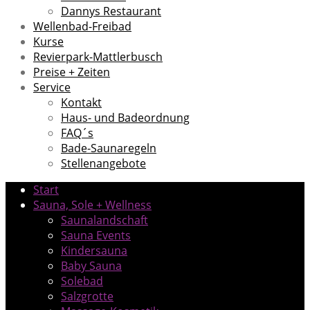
Dannys Restaurant
Wellenbad-Freibad
Kurse
Revierpark-Mattlerbusch
Preise + Zeiten
Service
Kontakt
Haus- und Badeordnung
FAQ´s
Bade-Saunaregeln
Stellenangebote
Start
Sauna, Sole + Wellness
Saunalandschaft
Sauna Events
Kindersauna
Baby Sauna
Solebad
Salzgrotte