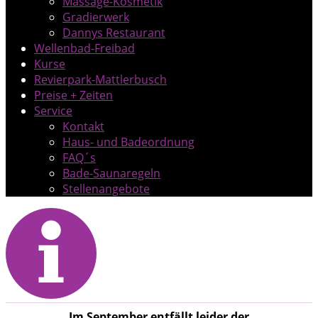
Massage-Kosmetik
Gradierwerk
Dannys Restaurant
Wellenbad-Freibad
Kurse
Revierpark-Mattlerbusch
Preise + Zeiten
Service
Kontakt
Haus- und Badeordnung
FAQ´s
Bade-Saunaregeln
Stellenangebote
Im September entfällt leider der