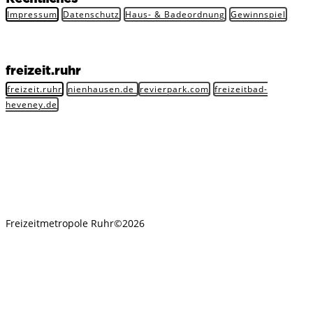
Impressum
Datenschutz
Haus- & Badeordnung
Gewinnspiel
freizeit.ruhr
freizeit.ruhr
nienhausen.de
revierpark.com
freizeitbad-
heveney.de
Freizeitmetropole Ruhr©2026