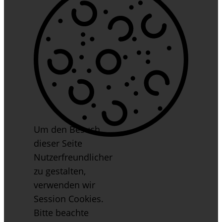
Um den Besuch
dieser Seite
Nutzerfreundlicher
zu gestalten,
verwenden wir
Session Cookies.
Bitte beachte