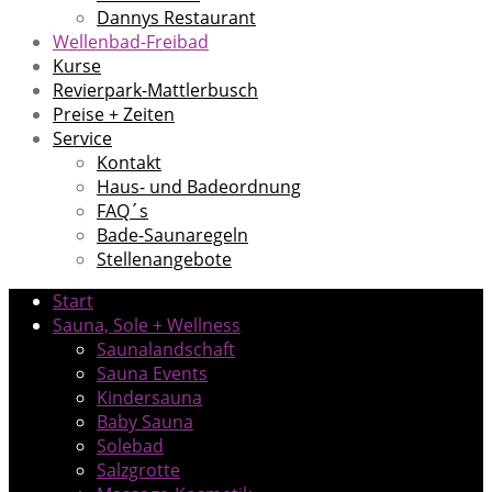
Dannys Restaurant
Wellenbad-Freibad
Kurse
Revierpark-Mattlerbusch
Preise + Zeiten
Service
Kontakt
Haus- und Badeordnung
FAQ´s
Bade-Saunaregeln
Stellenangebote
Start
Sauna, Sole + Wellness
Saunalandschaft
Sauna Events
Kindersauna
Baby Sauna
Solebad
Salzgrotte