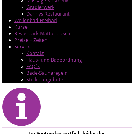
Massage-Kosmetik
Gradierwerk
Dannys Restaurant
Wellenbad-Freibad
Kurse
Revierpark-Mattlerbusch
Preise + Zeiten
Service
Kontakt
Haus- und Badeordnung
FAQ´s
Bade-Saunaregeln
Stellenangebote
Im September entfällt leider der