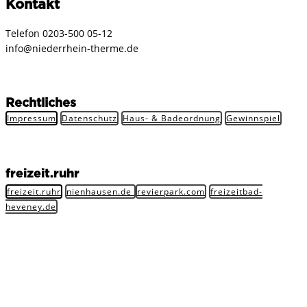
Kontakt
Telefon ​0203-500 05-12
info@niederrhein-therme.de
Rechtliches
Impressum
Datenschutz
Haus- & Badeordnung
Gewinnspiel
freizeit.ruhr
freizeit.ruhr
nienhausen.de
revierpark.com
freizeitbad-
heveney.de