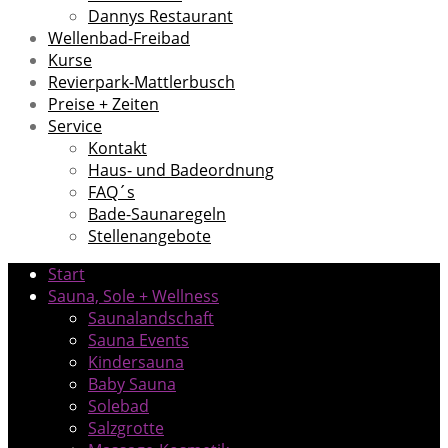
Dannys Restaurant
Wellenbad-Freibad
Kurse
Revierpark-Mattlerbusch
Preise + Zeiten
Service
Kontakt
Haus- und Badeordnung
FAQ´s
Bade-Saunaregeln
Stellenangebote
Start
Sauna, Sole + Wellness
Saunalandschaft
Sauna Events
Kindersauna
Baby Sauna
Solebad
Salzgrotte