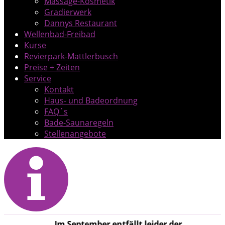
Massage-Kosmetik
Gradierwerk
Dannys Restaurant
Wellenbad-Freibad
Kurse
Revierpark-Mattlerbusch
Preise + Zeiten
Service
Kontakt
Haus- und Badeordnung
FAQ´s
Bade-Saunaregeln
Stellenangebote
Im September entfällt leider der